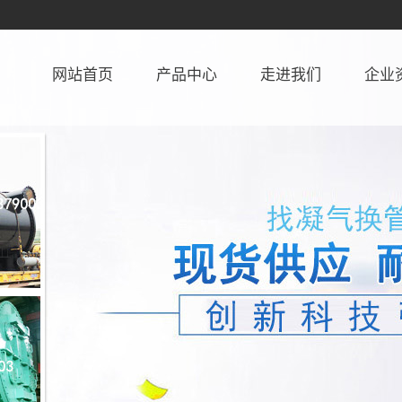
网站首页
产品中心
走进我们
企业
山西凝汽器
公司简介
资质
山西凝汽器换管
联系我们
山西凝汽器不锈钢管
山西凝汽器增容改造
山西管壳式换热器
山西胶球清洗装置
山西消音器
山西除氧器
山西冷油器(冷水器)