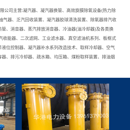
公司主营:凝汽器、凝汽器换管、高效旋膜除氧设备(热力除
水抽气器、乏汽回收装置、凝汽器胶球清洗装置、除氧器排汽收
管、消音器、蒸汽排放消音器、冷油器(油冷却器)及各类换
排汽收能器、二次滤网、工业滤水器、真空滤油机系列、板框式
节液位控制器、凝汽器补水系列改造技术、取样冷却器、空气
容器、排污冷却器、疏水箱、均压箱、煤粉取样装置、排油烟
辅机设备、凝汽器不锈钢管、及凝汽器换管等产品开发和生产