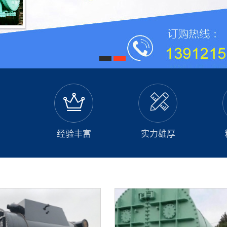
山西射水抽气器
山西除氧器排汽收能器
山西空气冷却器
1
2
山西滤水器
山西加药装置
山西连排，定排，疏水扩容器
经验丰富
实力雄厚
山西疏水箱均压箱分汽缸
山西汽液两相流液位控制器
山西真空滤油器
山西其他产品