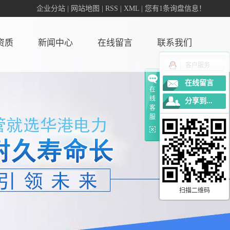
企业分站
|
网站地图
|
RSS
|
XML
|
您有
1
条询盘信息！
资质
新闻中心
在线留言
联系我们
客户服务
荣誉
新闻中心
在线留言
在
线
分享到...
客
服
扫描二维码