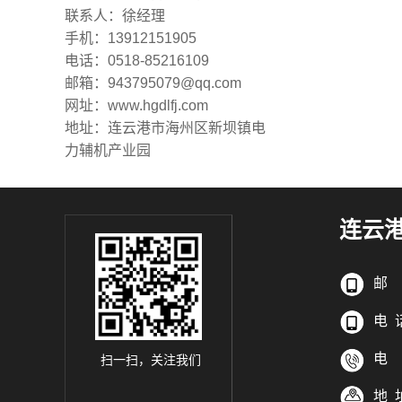
联系人：徐经理
手机：13912151905
电话：0518-85216109
邮箱：943795079@qq.com
网址：www.hgdlfj.com
地址：连云港市海州区新坝镇电
力辅机产业园
连云
邮 箱
电 话
电 话
扫一扫，关注我们
地 