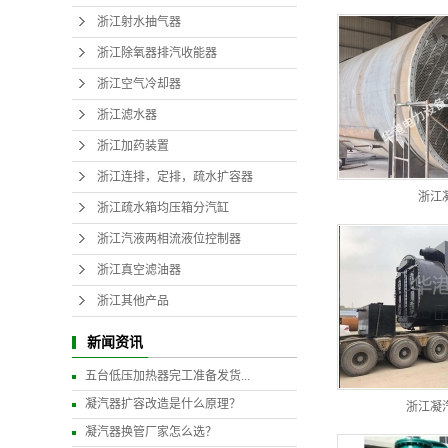
浙江射水抽气器
浙江除氧器排汽收能器
浙江空气冷却器
浙江滤水器
浙江加药装置
浙江连排，定排，疏水扩容器
浙江
浙江疏水箱均压箱分汽缸
浙江汽液两相流液位控制器
浙江真空滤油器
浙江其他产品
新闻资讯
五台低压加热器完工准备发货...
凝汽器扩容改造是什么原理？
浙江凝
凝汽器换管厂家怎么选？