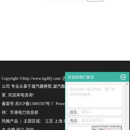
欢迎给我们留言
Copyright ©http://www.hgdlfj.com/ 连云港华港电力设备有限
公司 专业从事于
凝汽器换管
,
凝汽器换管改造
,
凝汽器换管厂
请在此输入留言内容，我们会
尽快与您联系。
家
, 欢迎来电咨询!
备案号:苏ICP备13005507号-7
Powered by
祥云平台
技术支
持：
华港电力信息部
姓名
联系人
电话
座机/手机号码
热推产品
| 主营区域：
江苏
上海
南京
浙江
山西
北京
内蒙
古
合肥
丽江
深圳