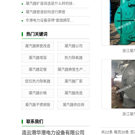
凝汽器扩容改造是什么样的技...
凝汽器管道如何进行换管
华港电力设备获得“爱国拥军...
热门关键词
凝汽器换管改造
凝汽器公司
浙江凝
凝汽器增容
热力除氧器
凝汽器定做
凝汽器换管生产厂家
低位热力除氧器
凝汽器厂家
凝汽器价格
凝汽器改造
凝汽器不锈钢管
凝汽器供应商
浙江凝
联系我们
连云港华港电力设备有限公司
共22条
每页20条
页