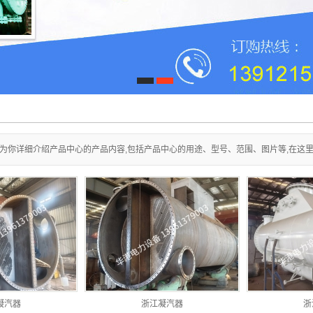
浙江射水抽气器
浙江除氧器排汽收能器
浙江空气冷却器
1
2
浙江滤水器
浙江加药装置
为你详细介绍产品中心的产品内容,包括产品中心的用途、型号、范围、图片等,在这
浙江连排，定排，疏水扩容器
浙江疏水箱均压箱分汽缸
浙江汽液两相流液位控制器
浙江真空滤油器
浙江其他产品
凝汽器
浙江凝汽器
浙