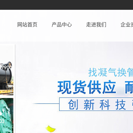
网站首页
产品中心
走进我们
企业
浙江凝汽器
公司简介
资质
浙江凝汽器换管
联系我们
浙江凝汽器不锈钢管
浙江凝汽器增容改造
浙江管壳式换热器
浙江胶球清洗装置
浙江消音器
浙江除氧器
浙江冷油器(冷水器)